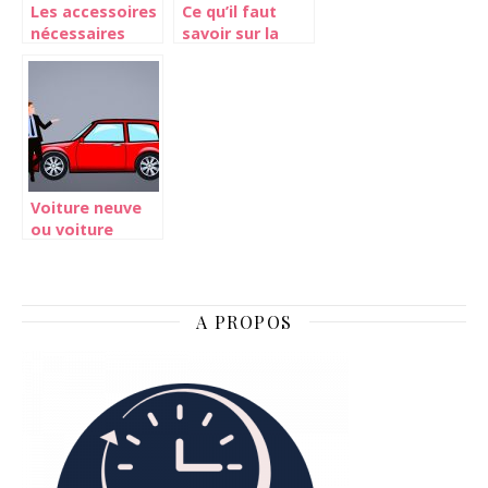
Les accessoires
Ce qu’il faut
nécessaires
savoir sur la
pour un
carte grise!
cyclisme de
route
Voiture neuve
ou voiture
d’occasion :
laquelle choisir
?
A PROPOS