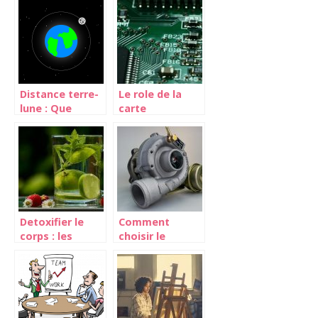
place après la
bénéficier des
perte d’un être
soldes
cher
Distance terre-
Le role de la
lune : Que
carte
savoir ?
electronique au
quotidien
Detoxifier le
Comment
corps : les
choisir le
essentiels
meilleur
turbocompresseur
en ligne ?