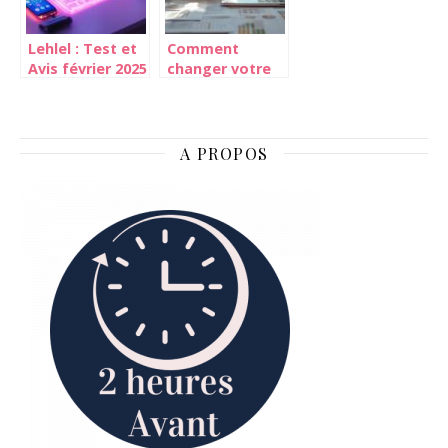
Lehlel : Test et
Comment
Avis février 2025
changer votre
– Les meilleures
fournisseur
alternatives
d’électricité
pour rencontrer
facilement et
l’âme sœur
économiser sur
A PROPOS
musulmane
vos factures