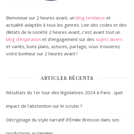
Bienvenue sur 2 heures avant, un
blog tendance
et
actualité adaptée à tous les genres.
Loin des codes et des
diktats de la société 2 heures avant, c’est avant tout un
blog d’inspiration
et d’engagement sur des
sujets divers
et variés,
bons plans,
astuces, partage, vous trouverez
votre bonheur sur 2 heures avant !
ARTICLES RÉCENTS
Résultats du 1er tour des législatives 2024 à Paris : quel
impact de l’abstention sur le scrutin ?
Décryptage du style narratif d’Émilie Bresson dans ses
productions acclamées