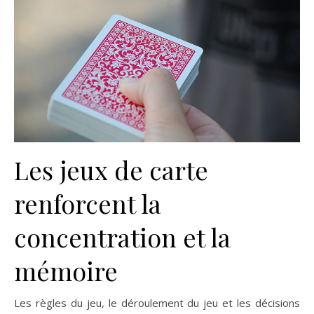
Les jeux de carte
renforcent la
concentration et la
mémoire
Les règles du jeu, le déroulement du jeu et les décisions