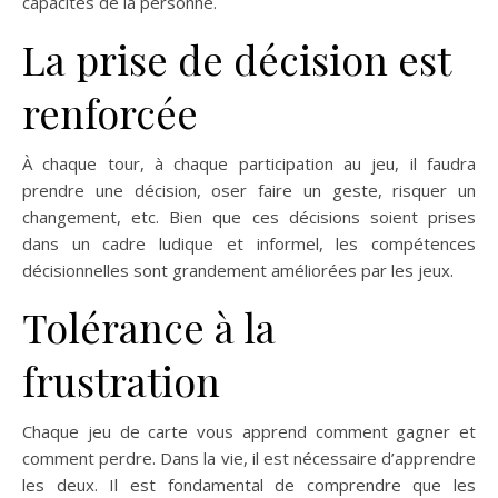
capacités de la personne.
La prise de décision est
renforcée
À chaque tour, à chaque participation au jeu, il faudra
prendre une décision, oser faire un geste, risquer un
changement, etc. Bien que ces décisions soient prises
dans un cadre ludique et informel, les compétences
décisionnelles sont grandement améliorées par les jeux.
Tolérance à la
frustration
Chaque jeu de carte vous apprend comment gagner et
comment perdre. Dans la vie, il est nécessaire d’apprendre
les deux. Il est fondamental de comprendre que les