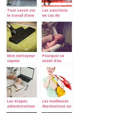
Tout savoir sur
Les sanctions
le travail d’une
en cas de
aide menagere
défaut d’ESTA.
Mon nettoyeur
Pourquoi se
vapeur
munir d’un
coussin
d’allaitement ?
Les étapes
Les meilleures
admnistratives
destinations en
à mettre en
Europe pour