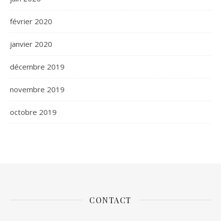
février 2020
janvier 2020
décembre 2019
novembre 2019
octobre 2019
CONTACT