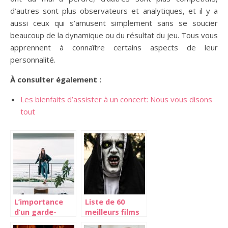
d’autres sont plus observateurs et analytiques, et il y a
aussi ceux qui s’amusent simplement sans se soucier
beaucoup de la dynamique ou du résultat du jeu. Tous vous
apprennent à connaître certains aspects de leur
personnalité.
À consulter également :
Les bienfaits d’assister à un concert: Nous vous disons
tout
L’importance
Liste de 60
d’un garde-
meilleurs films
corps pour
d’horreur de