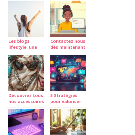
sa vie financiere
Les secrets des
?
experts pour
une evaluation
precise
Les blogs
Contactez nous
lifestyle, une
dès maintenant
source
: Comment
d’inspiration
obtenir un devis
pour enrichir
gratuit en 3
votre vie
étapes
Découvrez tous
5 Stratégies
nos accessoires
pour valoriser
high-tech pour
les Archives des
optimiser la
Streaming dans
performance de
votre
votre
campagne
ordinateur
marketing