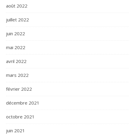
août 2022
juillet 2022
juin 2022
mai 2022
avril 2022
mars 2022
février 2022
décembre 2021
octobre 2021
juin 2021