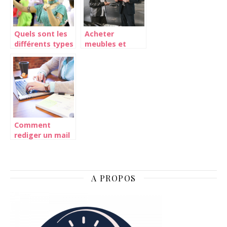
brillantes
Quels sont les
Acheter
différents types
meubles et
de danses de
vetements avec
salon ?
un credit a la
consommation
Comment
rediger un mail
de candidature
en anglais ?
A PROPOS