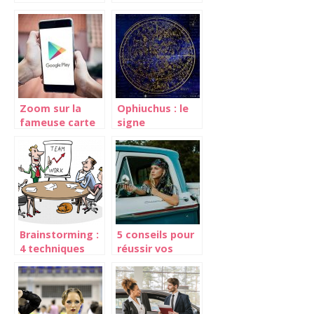
pour faire du
l’hydratation de
shopping en
sa peau ?
Europe
Zoom sur la
Ophiuchus : le
fameuse carte
signe
Google Play
astrologique
qui boulverse
tout le
calendrier astral
Brainstorming :
5 conseils pour
4 techniques
réussir vos
incroyables
manoeuvres
pour debusquer
plus facilement
ou developper
des idees