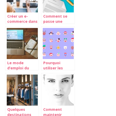
Créer un e-
Comment se
commerce dans
passe une
la mode,
inspection du
comment faire
travail?
?
Le mode
Pourquoi
d’emploi du
utiliser les
blog : sur la voie
Emojis sur vos
de l’influenceur
réseaux sociaux
du web
?
Quelques
Comment
destinations
maintenir